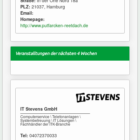
Straße:
In der Ohe Nord 18a
PLZ:
21037, Hamburg
Email:
Homepage:
http://www.putfarcken-reetdach.de
Veranstalltungen der nächsten 4 Wochen
IT Stevens GmbH
Computerservice \ Telefonanlagen \
Systembetreuung \ IT Lösungen \
Fachhändler der ITK-Branche
Tel:
04072370033